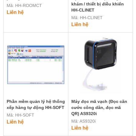
khám / thiết bị điều khiển
Mã: HH-ROOMCT
HH-CLINET
Liên hệ
Mã: HH-CLINET
Liên hệ
Phần mềm quản lý hệ thống
Máy đọc mã vạch (Đọc căn
xếp hàng tự động HH-SOFT
cước công dân, đọc mã
QR) AS9320i
Mã: HH-SOFT
Mã: AS9320i
Liên hệ
Liên hệ