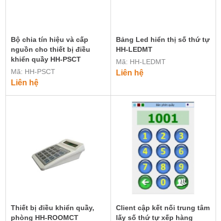
Bộ chia tín hiệu và cấp
Bảng Led hiển thị số thứ tự
nguồn cho thiết bị điều
HH-LEDMT
khiển quầy HH-PSCT
Mã: HH-LEDMT
Mã: HH-PSCT
Liên hệ
Liên hệ
Thiết bị điều khiển quầy,
Client cập kết nối trung tâm
phòng HH-ROOMCT
lấy số thứ tự xếp hàng