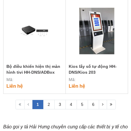
Bộ điều khiển hiện thị màn
Kios lấy số tự động HH-
hình tivi HH-DNS/ADBox
DNS/Kios 203
Mã:
Mã:
Liên hệ
Liên hệ
1
2
3
4
5
6
Báo gọi y tá Hải Hưng chuyên cung cấp các thiết bị y tế cho