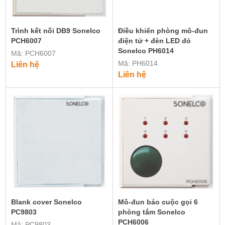
Trình kết nối DB9 Sonelco
Điều khiển phòng mô-đun
PCH6007
điện tử + đèn LED đỏ
Sonelco PH6014
Mã: PCH6007
Mã: PH6014
Liên hệ
Liên hệ
Blank cover Sonelco
Mô-đun báo cuộc gọi 6
PC9803
phòng tắm Sonelco
PCH6006
Mã: PC9803