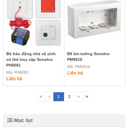
Bộ báo động nhà vệ sinh
Đế âm tường Sonelco
có thể truy cập Sonelco
PM9016
PH6081
Mã: PM9016
Mã: PH6081
Liên hệ
Liên hệ
1
2
Mục lục