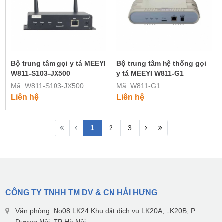
Bộ trung tâm gọi y tá MEEYI
Bộ trung tâm hệ thống gọi
W811-S103-JX500
y tá MEEYI W811-G1
Mã: W811-S103-JX500
Mã: W811-G1
Liên hệ
Liên hệ
1
2
3
CÔNG TY TNHH TM DV & CN HẢI HƯNG
Văn phòng: No08 LK24 Khu đất dịch vụ LK20A, LK20B, P.
Dương Nội, TP Hà Nội