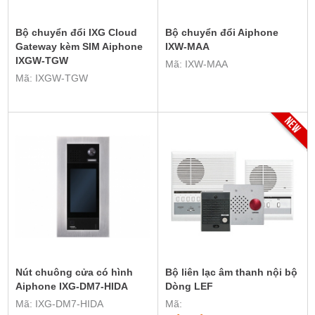
Bộ chuyển đổi IXG Cloud
Bộ chuyển đổi Aiphone
Gateway kèm SIM Aiphone
IXW-MAA
IXGW-TGW
Mã: IXW-MAA
Mã: IXGW-TGW
Nút chuông cửa có hình
Bộ liên lạc âm thanh nội bộ
Aiphone IXG-DM7-HIDA
Dòng LEF
Mã: IXG-DM7-HIDA
Mã: