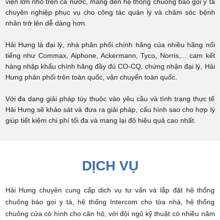
viện lớn nhỏ trên cả nước, mang đến hệ thống chuông báo gọi y tá
chuyên nghiệp phục vụ cho công tác quản lý và chăm sóc bệnh
nhân trở lên dễ dàng hơn.
Hải Hưng là đại lý, nhà phân phối chính hãng của nhiều hãng nổi
tiếng như Commax, Aiphone, Ackermann, Tyco, Norris,... cam kết
hàng nhập khẩu chính hãng đầy đủ CO-CQ, chứng nhận đại lý, Hải
Hưng phân phối trên toàn quốc, vận chuyển toàn quốc.
Với đa dạng giải pháp tùy thuộc vào yêu cầu và tình trạng thực tế
Hải Hưng sẽ khảo sát và đưa ra giải pháp, cấu hình sao cho hợp lý
giúp tiết kiệm chi phí tối đa và mang lại độ hiệu quả cao nhất.
DỊCH VỤ
Hải Hưng chuyên cung cấp dịch vụ tư vấn và lắp đặt hệ thống
chuông báo gọi y tá, hệ thống Intercom cho tòa nhà, hệ thống
chuông cửa có hình cho căn hộ, với đội ngũ kỹ thuật có nhiều năm