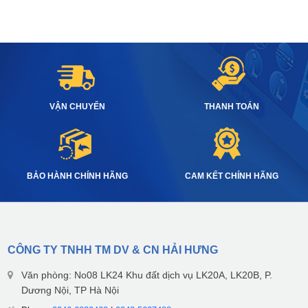
VẬN CHUYỂN
THANH TOÁN
BẢO HÀNH CHÍNH HÃNG
CAM KẾT CHÍNH HÃNG
CÔNG TY TNHH TM DV & CN HẢI HƯNG
Văn phòng: No08 LK24 Khu đất dịch vụ LK20A, LK20B, P.
Dương Nội, TP Hà Nội