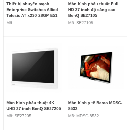
Thiết bị chuyển mạch
Màn hình phẫu thuật Full
Enterprise Switches Allied
HD 27 inch độ sáng cao
Telesis AT-x230-28GP-E51
BenQ SE27105
Mã:
Mã: SE27105
Màn hình phẫu thuật 4K
Màn hình y tế Barco MDSC-
UHD 27 inch BenQ SE27205
8532
Mã: SE27205
Mã: MDSC-8532