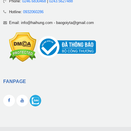
Phone:
0246.6830468
|
0243.5627488
Hotline:
0932060286
Email:
info@haihung.com
-
baogoiyta@gmail.com
FANPAGE