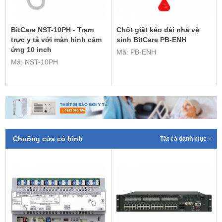
BitCare NST-10PH - Trạm
Chốt giật kéo dài nhà vệ
trực y tá với màn hình cảm
sinh BitCare PB-ENH
ứng 10 inch
Mã: PB-ENH
Mã: NST-10PH
Chuông cửa có hình
Tất cả danh mục