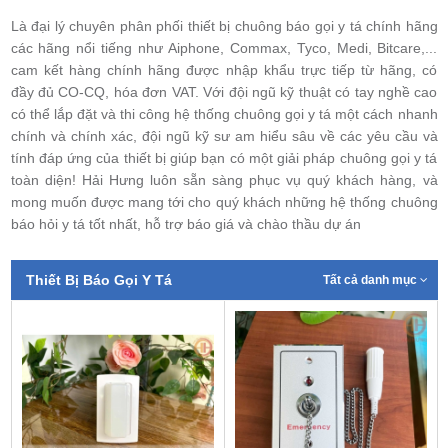
Là đại lý chuyên phân phối thiết bị chuông báo gọi y tá chính hãng
các hãng nổi tiếng như Aiphone, Commax, Tyco, Medi, Bitcare,...
cam kết hàng chính hãng được nhập khẩu trực tiếp từ hãng, có
đầy đủ CO-CQ, hóa đơn VAT. Với đội ngũ kỹ thuật có tay nghề cao
có thể lắp đặt và thi công hệ thống chuông gọi y tá một cách nhanh
chính và chính xác, đội ngũ kỹ sư am hiểu sâu về các yêu cầu và
tính đáp ứng của thiết bị giúp bạn có một giải pháp chuông gọi y tá
toàn diện! Hải Hưng luôn sẵn sàng phục vụ quý khách hàng, và
mong muốn được mang tới cho quý khách những hệ thống chuông
báo hỏi y tá tốt nhất, hỗ trợ báo giá và chào thầu dự án
Thiết Bị Báo Gọi Y Tá
Tất cả danh mục