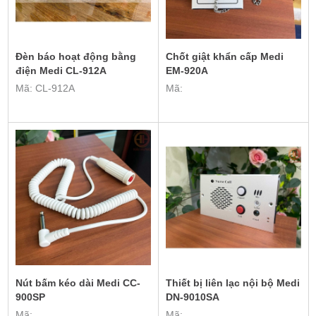
Đèn báo hoạt động bằng
Chốt giật khẩn cấp Medi
điện Medi CL-912A
EM-920A
Mã: CL-912A
Mã:
Nút bấm kéo dài Medi CC-
Thiết bị liên lạc nội bộ Medi
900SP
DN-9010SA
Mã:
Mã: