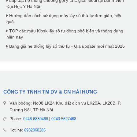
Lắp đặt hệ thống chuông gọi y tá Digital Medi tại Bệnh Viện
Đại Học Y Hà Nội
Hướng dẫn cách sử dụng máy lấy số thứ tự đơn giản, hiệu
quả
TOP các mẫu Kiosk lấy số tự động phổ biến và thông dụng
hiện nay
Bảng giá hệ thống lấy số thứ tự - Giá update mới nhất 2026
CÔNG TY TNHH TM DV & CN HẢI HƯNG
Văn phòng: No08 LK24 Khu đất dịch vụ LK20A, LK20B, P.
Dương Nội, TP Hà Nội
Phone:
0246.6830468
|
0243.5627488
Hotline:
0932060286