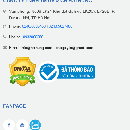
CÔNG TY TNHH TM DV & CN HẢI HƯNG
Văn phòng: No08 LK24 Khu đất dịch vụ LK20A, LK20B, P.
Dương Nội, TP Hà Nội
Phone:
0246.6830468
|
0243.5627488
Hotline:
0932060286
Email:
info@haihung.com
-
baogoiyta@gmail.com
FANPAGE