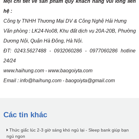
Mọi chi tiết về sản phẩm quý khách hàng vui lòng liên
hệ :
Công ty TNHH Thương Mại DV & Công Nghệ Hải Hưng
Văn phòng : LK24-No08, Khu đất dịch vụ 20A-20B, Phường
Dương Nội, Quận Hà Đông, Hà Nội.
ĐT: 0243.5627488 - 0932060286 - 0977060286 hotline
24/24
www.haihung.com - www.baogoiyta.com
Email :
info@haihung.com
-
baogoiyta@gmail.com
Các tin khác
Thức giấc lúc 2-3 giờ sáng khó ngủ lại - Sleep bank giúp bạn
ngủ ngon