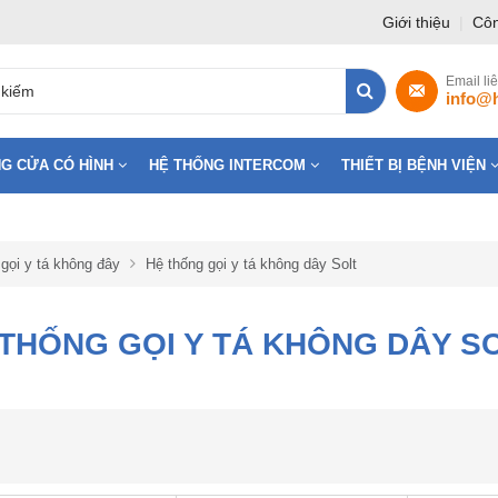
Giới thiệu
|
Côn
Email li
info@
G CỬA CÓ HÌNH
HỆ THỐNG INTERCOM
THIẾT BỊ BỆNH VIỆN
gọi y tá không đây
Hệ thống gọi y tá không dây Solt
THỐNG GỌI Y TÁ KHÔNG DÂY S