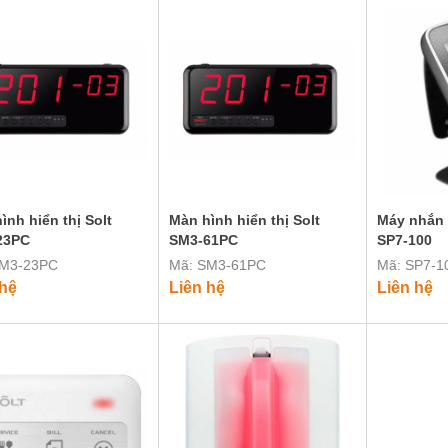
ình hiển thị Solt
Màn hình hiển thị Solt
Máy nhắn t
23PC
SM3-61PC
SP7-100
SM3-23PC
Mã: SM3-61PC
Mã: SP7-1
 hệ
Liên hệ
Liên hệ