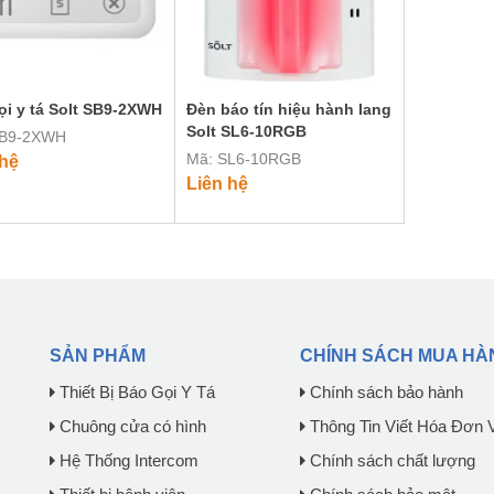
ọi y tá Solt SB9-2XWH
Đèn báo tín hiệu hành lang
Solt SL6-10RGB
SB9-2XWH
Mã: SL6-10RGB
 hệ
Liên hệ
SẢN PHẨM
CHÍNH SÁCH MUA HÀ
Thiết Bị Báo Gọi Y Tá
Chính sách bảo hành
Chuông cửa có hình
Thông Tin Viết Hóa Đơn 
Hệ Thống Intercom
Chính sách chất lượng