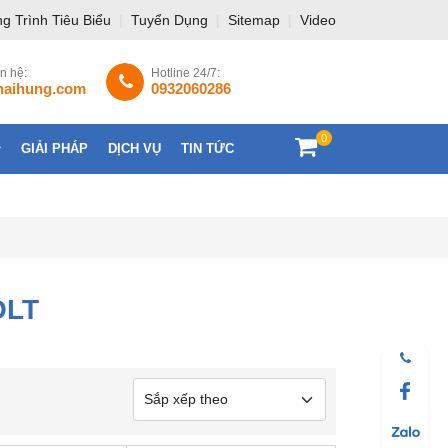
g Trình Tiêu Biểu
|
Tuyển Dụng
|
Sitemap
|
Video
ên hệ:
Hotline 24/7:
haihung.com
0932060286
0
GIẢI PHÁP
DỊCH VỤ
TIN TỨC
LIÊN HỆ
OLT