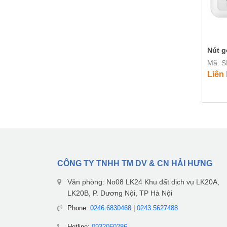
Nút g
Mã: 
Liên
CÔNG TY TNHH TM DV & CN HẢI HƯNG
Văn phòng: No08 LK24 Khu đất dịch vụ LK20A,
LK20B, P. Dương Nội, TP Hà Nội
Phone:
0246.6830468
|
0243.5627488
Hotline:
0932060286