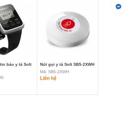
in báo y tá Solt
Nút gọi y tá Solt SB5-2XWH
Mã: SB5-2XWH
00
Liên hệ