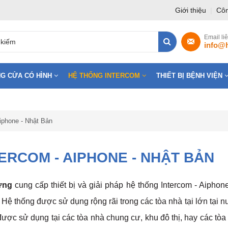
Giới thiệu
|
Côn
Email li
info@
G CỬA CÓ HÌNH
HỆ THỐNG INTERCOM
THIẾT BỊ BỆNH VIỆN
iphone - Nhật Bản
ERCOM - AIPHONE - NHẬT BẢN
ưng
cung cấp thiết bị và giải pháp hệ thống Intercom - Aiphone
. H
ệ thống được sử dụng rộng rãi trong các tòa nhà tại lớn tại 
ược sử dụng tại các tòa nhà chung cư, khu đô thị, hay các tòa 