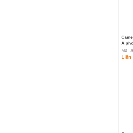
Came
Aipho
Mã: J
Liên