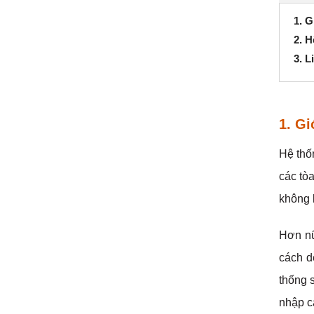
1. G
2. 
3. 
1. Gi
Hệ thố
các tòa
không k
Hơn nữ
cách d
thống 
nhập c