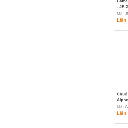
Camer
- JF-
Mã: J
Liên
Chuô
Aipho
Mã: G
Liên