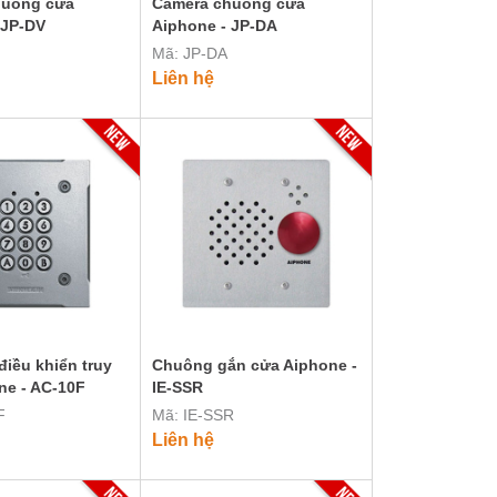
huông cửa
Camera chuông cửa
 JP-DV
Aiphone - JP-DA
Mã: JP-DA
Liên hệ
điều khiển truy
Chuông gắn cửa Aiphone -
ne - AC-10F
IE-SSR
F
Mã: IE-SSR
Liên hệ