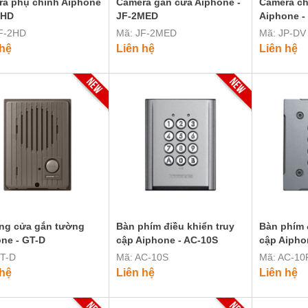
a phụ chính Aiphone
Camera gắn cửa Aiphone -
Camera c
2HD
JF-2MED
Aiphone -
F-2HD
Mã: JF-2MED
Mã: JP-DV
 hệ
Liên hệ
Liên hệ
ng cửa gắn tường
Bàn phím điều khiển truy
Bàn phím 
ne - GT-D
cập Aiphone - AC-10S
cập Aipho
T-D
Mã: AC-10S
Mã: AC-10
 hệ
Liên hệ
Liên hệ