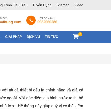
g Trình Tiêu Biểu
|
Tuyển Dụng
|
Sitemap
|
Video
ên hệ:
Hotline 24/7:
haihung.com
0932060286
0
GIẢI PHÁP
DỊCH VỤ
TIN TỨC
LIÊN HỆ
 với tất cả thiết bị đều là chính hãng và giá cả
nước ngoài. Với đặc điểm địa hình nước ta thì hệ
nhà lớn... Hệ thống này giúp quý vị có thể kiểm