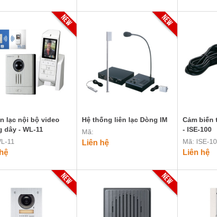
Bộ liên lạc nội bộ video
Hệ thống liên lạc Dòng IM
Cảm biến 
 dây - WL-11
- ISE-100
Mã:
L-11
Mã: ISE-1
Liên hệ
 hệ
Liên hệ