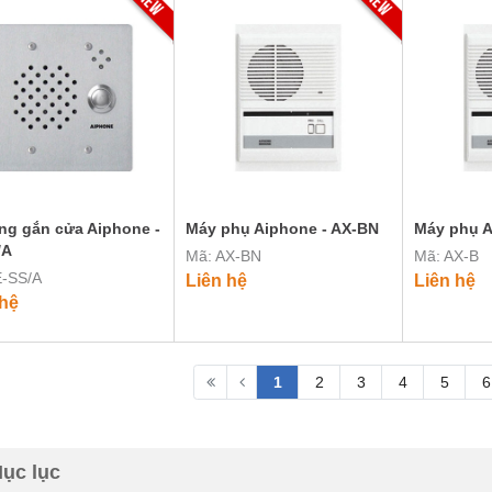
g gắn cửa Aiphone -
Máy phụ Aiphone - AX-BN
Máy phụ A
/A
Mã: AX-BN
Mã: AX-B
E-SS/A
Liên hệ
Liên hệ
 hệ
1
2
3
4
5
6
ục lục