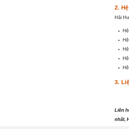
2. H
Hải Hư
Hệ
Hệ
Hệ
Hệ 
Hệ
3. L
Liên h
nhất, 