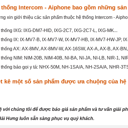
ệ thống Intercom - Aiphone bao gồm những sản
ng xin giới thiệu các sản phẩm thuộc hệ thống Intercom - Aiph
 thống IXG: IXG-DM7-HID, IXG-2C7, IXG-2C7-L, IXG-MK...
 thống IX: IX-MV7-B, IX-MV7-W, IX-MV7-HB, IX-MV7-HW-JP, IX
 thống AX: AX-8MV, AX-8MV-W, AX-16SW, AX-A, AX-B, AX-BN,
thống NIM: NIM-20B, NIM-40B, NI-BA, NI-JA, NI-LB, NIR-1, NIR-
 thống báo gọi y tá: NHX-50M, NH-1SA/A, NH-2SA/A, NHR-3T
iệt kê một số sản phẩm được ưa chuộng của hệ 
ệ với chúng tôi để được báo giá sản phẩm và tư vấn giải p
Hải Hưng luôn sẵn sàng phục vụ quý khách.