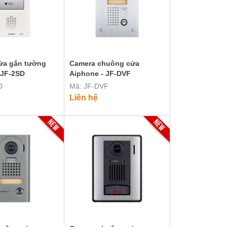
ửa gắn tường
Camera chuông cửa
 JF-2SD
Aiphone - JF-DVF
D
Mã: JF-DVF
Liên hệ