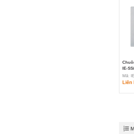
Chuôn
IE-SS
Mã: I
Liên
M