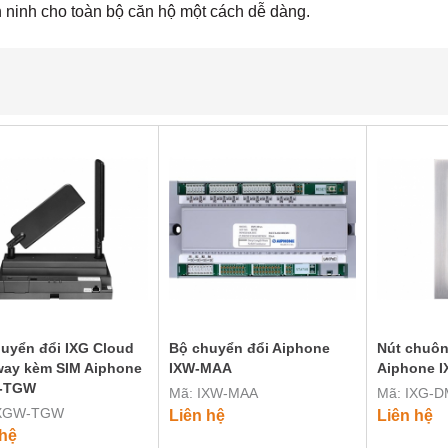
n ninh cho toàn bộ căn hộ một cách dễ dàng.
uyển đổi IXG Cloud
Bộ chuyển đổi Aiphone
Nút chuôn
ay kèm SIM Aiphone
IXW-MAA
Aiphone 
-TGW
Mã: IXW-MAA
Mã: IXG-D
IXGW-TGW
Liên hệ
Liên hệ
 hệ