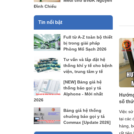
Medi cho BVĐK Nguyễn
Đình Chiểu
Tin nổi bật
Full từ A-Z toàn bộ thiết
bị trong giải pháp
Phòng Mổ Sạch 2026
Tư vấn và lắp đặt hệ
thống khí y tế cho bệnh
viện, trung tâm y tế
[NEW] Bảng giá hệ
thống báo gọi y tá
AIphone - Mới nhất
Hướng
2026
số thứ
Bảng giá hệ thống
Việc sử
chuông báo gọi y tá
tại các
Commax [Update 2026]
hàng, b
rất tiệ