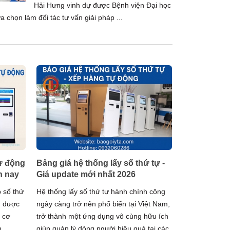
Hải Hưng vinh dự được Bệnh viện Đại học
a chọn làm đối tác tư vấn giải pháp ...
tự động
Bảng giá hệ thống lấy số thứ tự -
n nay
Giá update mới nhất 2026
p số thứ
Hệ thống lấy số thứ tự hành chính công
h được
ngày càng trở nên phổ biến tại Việt Nam,
c cơ
trở thành một ứng dụng vô cùng hữu ích
n
giúp quản lý dòng người hiệu quả tại các