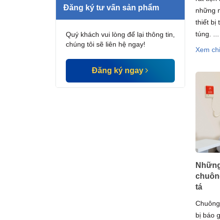
Đăng ký tư vấn sản phẩm
những n
thiết b
túng. ...
Quý khách vui lòng để lại thông tin,
chúng tôi sẽ liên hệ ngay!
Xem chi
Đăng ký ngay
Những
chuông
tá
Chuông 
bị báo 