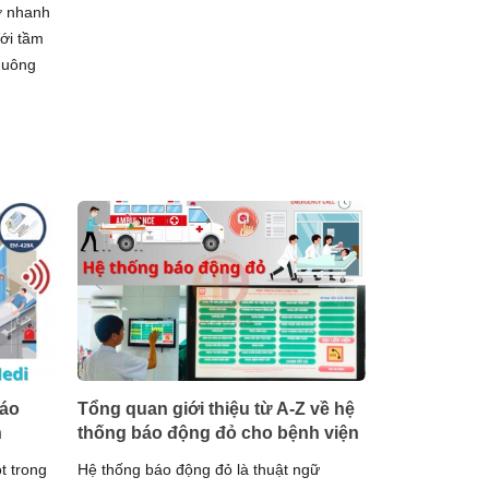
rợ nhanh
Với tầm
huông
báo
Tổng quan giới thiệu từ A-Z về hệ
n
thống báo động đỏ cho bệnh viện
t trong
Hệ thống báo động đỏ là thuật ngữ