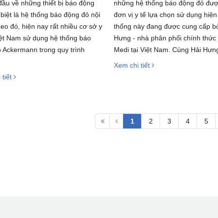
 đầu về những thiết bị báo động
những hệ thống báo động đỏ đượ
 biệt là hệ thống báo động đỏ nội
đơn vị y tế lựa chọn sử dụng hiện
heo đó, hiện nay rất nhiều cơ sở y
thống này đang được cung cấp bở
Việt Nam sử dụng hệ thống báo
Hưng - nhà phân phối chính thức
 Ackermann trong quy trình
Medi tại Việt Nam. Cùng Hải Hưng
Xem chi tiết
 tiết
1
2
3
4
5