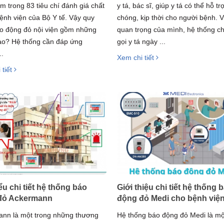
ằm trong 83 tiêu chí đánh giá chất
y tá, bác sĩ, giúp y tá có thể hỗ t
ệnh viện của Bộ Y tế. Vậy quy
chóng, kịp thời cho người bệnh. 
áo động đỏ nội viện gồm những
quan trọng của mình, hệ thống c
o? Hệ thống cần đáp ứng
gọi y tá ngày ...
..
Xem chi tiết
 tiết
ểu chi tiết hệ thống báo
Giới thiệu chi tiết hệ thống 
đỏ Ackermann
động đỏ Medi cho bệnh việ
nn là một trong những thương
Hệ thống báo động đỏ Medi là mộ