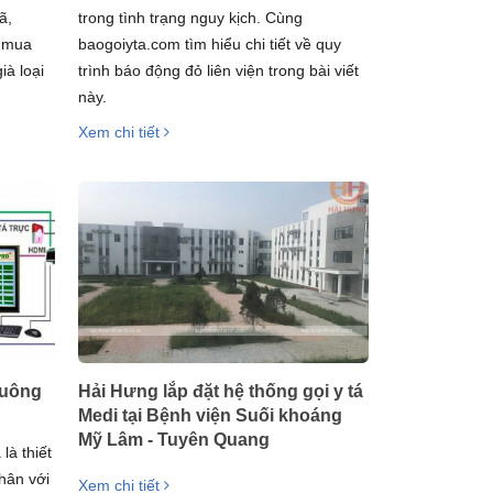
ã,
trong tình trạng nguy kịch. Cùng
n mua
baogoiyta.com tìm hiểu chi tiết về quy
ià loại
trình báo động đỏ liên viện trong bài viết
này.
Xem chi tiết
huông
Hải Hưng lắp đặt hệ thống gọi y tá
Medi tại Bệnh viện Suối khoáng
Mỹ Lâm - Tuyên Quang
là thiết
nhân với
Xem chi tiết