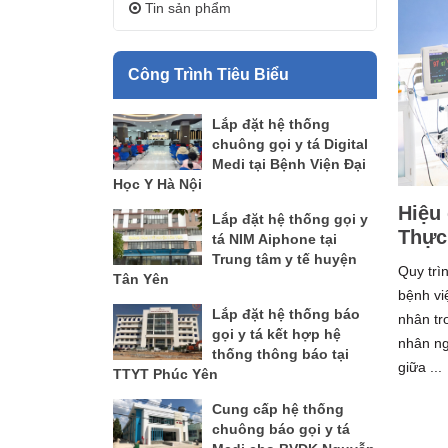
Tin sản phẩm
Công Trình Tiêu Biểu
Lắp đặt hệ thống
chuông gọi y tá Digital
Medi tại Bệnh Viện Đại
Học Y Hà Nội
Hiệu 
Lắp đặt hệ thống gọi y
Thực 
tá NIM Aiphone tại
Trung tâm y tế huyện
Quy trì
Tân Yên
bệnh vi
Lắp đặt hệ thống báo
nhân tr
gọi y tá kết hợp hệ
nhân ng
thống thông báo tại
giữa ...
TTYT Phúc Yên
Cung cấp hệ thống
chuông báo gọi y tá