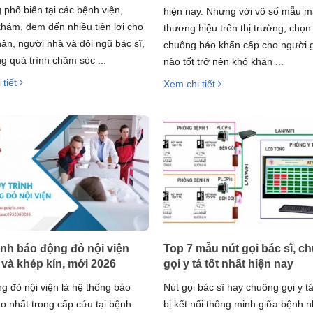
 phổ biến tại các bệnh viện,
hiện nay. Nhưng với vô số mẫu m
hám, đem đến nhiều tiện lợi cho
thương hiệu trên thị trường, chọ
ân, người nhà và đội ngũ bác sĩ,
chuông báo khẩn cấp cho người g
ng quá trình chăm sóc ...
nào tốt trở nên khó khăn ...
 tiết
Xem chi tiết
ình báo động đỏ nội viện
Top 7 mẫu nút gọi bác sĩ, c
và khép kín, mới 2026
gọi y tá tốt nhất hiện nay
g đỏ nội viện là hệ thống báo
Nút gọi bác sĩ hay chuông gọi y tá 
o nhất trong cấp cứu tại bệnh
bị kết nối thông minh giữa bệnh 