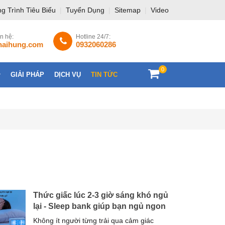
g Trình Tiêu Biểu
|
Tuyển Dụng
|
Sitemap
|
Video
ên hệ:
Hotline 24/7:
haihung.com
0932060286
0
GIẢI PHÁP
DỊCH VỤ
TIN TỨC
LIÊN HỆ
Thức giấc lúc 2-3 giờ sáng khó ngủ
lại - Sleep bank giúp bạn ngủ ngon
Không ít người từng trải qua cảm giác