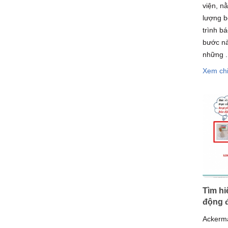
viện, n
lượng b
trình b
bước nà
những .
Xem chi
Tìm hi
động 
Ackerma