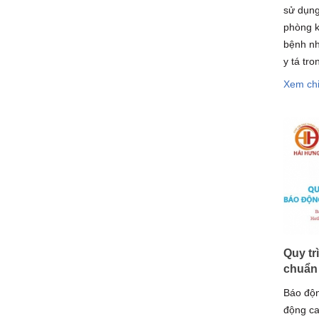
sử dụng
phòng k
bệnh nh
y tá tro
Xem chi
Quy tr
chuẩn 
Báo độn
động ca