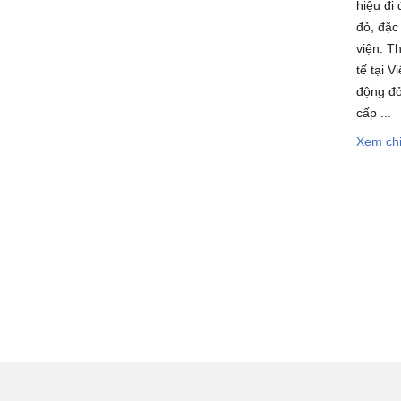
hiệu đi
đỏ, đặc
viện. T
tế tại 
động đỏ
cấp ...
Xem chi