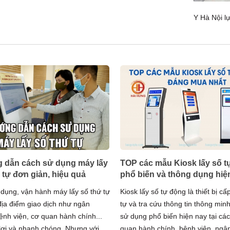
Y Hà Nội lự
 dẫn cách sử dụng máy lấy
TOP các mẫu Kiosk lấy số 
 tự đơn giản, hiệu quả
phổ biến và thông dụng hiệ
 dụng, vận hành máy lấy số thứ tự
Kiosk lấy số tự động là thiết bị cấ
 địa điểm giao dịch như ngân
tự và tra cứu thông tin thông min
ệnh viện, cơ quan hành chính...
sử dụng phổ biến hiện nay tại cá
n lợi và nhanh chóng. Nhưng với
quan hành chính, bệnh viện, ngâ