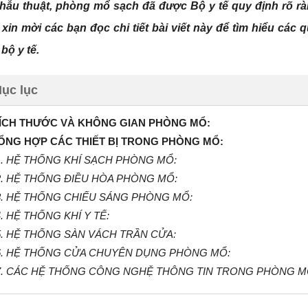
phẫu thuật, phòng mổ sạch đã được Bộ y tế quy định rõ rà
 xin mời các bạn đọc chi tiết bài viết này để tìm hiểu các
bộ y tế.
ục lục
KÍCH THƯỚC VÀ KHÔNG GIAN PHÒNG MỔ:
TỔNG HỢP CÁC THIẾT BỊ TRONG PHÒNG MỔ:
1. HỆ THỐNG KHÍ SẠCH PHÒNG MỔ:
2. HỆ THỐNG ĐIỀU HÒA PHÒNG MỔ:
3. HỆ THỐNG CHIẾU SÁNG PHÒNG MỔ:
4. HỆ THỐNG KHÍ Y TẾ:
5. HỆ THỐNG SÀN VÁCH TRẦN CỬA:
6. HỆ THỐNG CỬA CHUYÊN DỤNG PHÒNG MỔ:
7. CÁC HỆ THỐNG CÔNG NGHỆ THÔNG TIN TRONG PHÒNG M