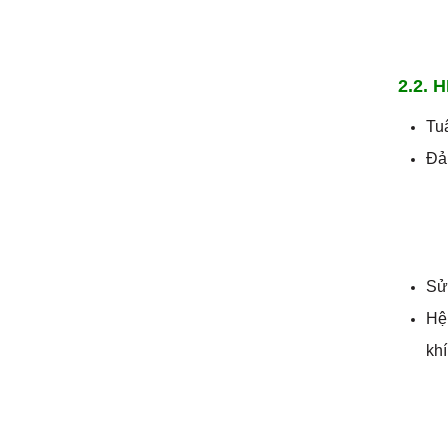
2.2.
Tuâ
Đảm
Sử
Hệ 
khí