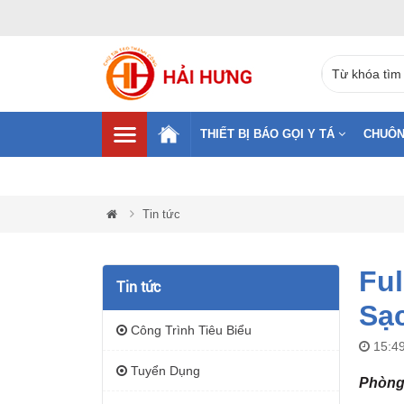
THIẾT BỊ BÁO GỌI Y TÁ
CHUÔN
Tin tức
Ful
Tin tức
Sạ
Công Trình Tiêu Biểu
15:49
Tuyển Dụng
Phòng 