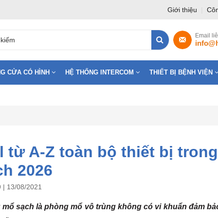
Giới thiệu
|
Côn
Email li
info@
G CỬA CÓ HÌNH
HỆ THỐNG INTERCOM
THIẾT BỊ BỆNH VIỆN
l từ A-Z toàn bộ thiết bị tro
ch 2026
 | 13/08/2021
mổ sạch là phòng mổ vô trùng không có vi khuẩn đảm bảo