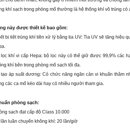
ng khí sạch trong phòng mổ thường là hệ thống khí vô trùng có
ng này được thiết kế bao gồm:
ết bị tiệt trùng khí tiền xử lý bằng tia UV: Tia UV sẽ tăng hiệu 
pa.
 lọc khí vi cấp Hepa: bộ lọc này có thể giữ được 99,9% các 
ng khí bên trong phòng mổ sạch tối đa.
 tạo áp suất dương: Có chức năng ngăn cản vi khuẩn thâm nhậ
ng các ca mổ kéo dài hay có nhiều người tham gia.
huẩn phòng sạch:
òng sạch đạt cấp độ Class 10.000
lần luân chuyển không khí: 20 lần/giờ