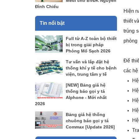
Medi cho BVĐK Nguyễn
Đình Chiểu
Hiện n
thiết 
Tin nổi bật
trùng 
Full từ A-Z toàn bộ thiết
phòng 
bị trong giải pháp
Phòng Mổ Sạch 2026
Để thi
Tư vấn và lắp đặt hệ
thống khí y tế cho bệnh
các hệ 
viện, trung tâm y tế
Hệ 
[NEW] Bảng giá hệ
Hệ
thống báo gọi y tá
AIphone - Mới nhất
Hệ
2026
Hệ 
Bảng giá hệ thống
Hệ 
chuông báo gọi y tá
Commax [Update 2026]
Tra