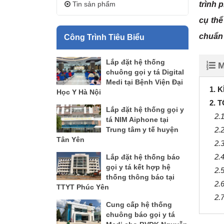
Tin sản phẩm
trình 
cụ thể
chuẩn 
Công Trình Tiêu Biểu
Lắp đặt hệ thống
M
chuông gọi y tá Digital
Medi tại Bệnh Viện Đại
1. 
Học Y Hà Nội
2. 
Lắp đặt hệ thống gọi y
2.
tá NIM Aiphone tại
Trung tâm y tế huyện
2.
Tân Yên
2.
2.
Lắp đặt hệ thống báo
gọi y tá kết hợp hệ
2.
thống thông báo tại
2.
TTYT Phúc Yên
2.
Cung cấp hệ thống
chuông báo gọi y tá