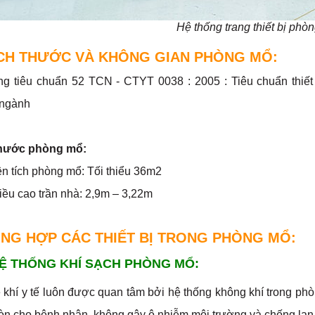
Hệ thống trang thiết bị phò
ÍCH THƯỚC VÀ KHÔNG GIAN PHÒNG MỔ:
g tiêu chuẩn 52 TCN - CTYT 0038 : 2005 : Tiêu chuẩn thiết
 ngành
thước phòng mổ:
n tích phòng mổ: Tối thiểu 36m2
ều cao trần nhà: 2,9m – 3,22m
ỔNG HỢP CÁC THIẾT BỊ TRONG PHÒNG MỔ:
 HỆ THỐNG KHÍ SẠCH PHÒNG MỔ:
 khí y tế luôn được quan tâm bởi hệ thống không khí trong ph
òn cho bệnh nhân, không gây ô nhiễm môi trường và chống la