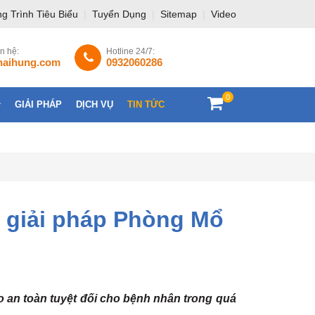
g Trình Tiêu Biểu
|
Tuyển Dụng
|
Sitemap
|
Video
ên hệ:
Hotline 24/7:
haihung.com
0932060286
0
GIẢI PHÁP
DỊCH VỤ
TIN TỨC
LIÊN HỆ
ng giải pháp Phòng Mổ
 an toàn tuyệt đối cho bệnh nhân trong quá