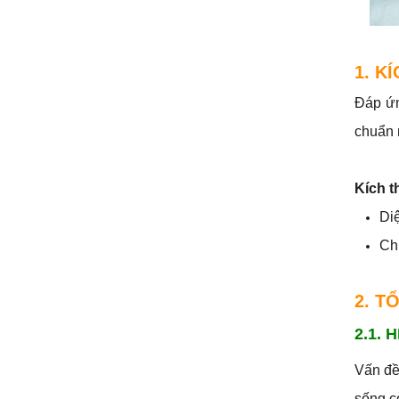
1. K
Đáp ứn
chuẩn
Kích 
Diệ
Chi
2. T
2.1.
Vấn đề
sống c