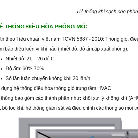
Hệ thống khí sạch cho phò
 HỆ THỐNG ĐIỀU HÒA PHÒNG MỔ:
n theo Tiêu chuẩn việt nam TCVN 5687 - 2010: Thông gió, điều t
 bảo điều kiện vi khí hậu (nhiệt độ, độ ẩm,áp xuất phòng):
Nhiệt độ: 21 – 26 độ C
​Độ ẩm: 60%-70%
Số lần luân chuyển không khí: 20 lần/h
 dụng hệ thống điều hòa thông gió trung tâm HVAC
thống bao gồm các thành phần như: khối xử lý không khí (AHU 
, bộ lọc khí, hệ thống giám sát và điều chỉnh các thông số môi