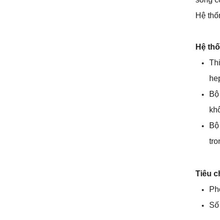
Hệ thố
Hệ thố
Thi
he
Bộ
khô
Bộ
tro
Tiêu c
Ph
Số 