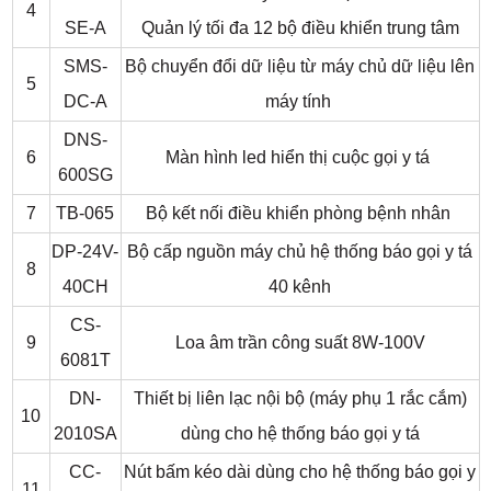
4
SE-A
Quản lý tối đa 12 bộ điều khiển trung tâm
SMS-
Bộ chuyển đổi dữ liệu từ máy chủ dữ liệu lên
5
DC-A
máy tính
DNS-
6
Màn hình led hiển thị cuộc gọi y tá
600SG
7
TB-065
Bộ kết nối điều khiển phòng bệnh nhân
DP-24V-
Bộ cấp nguồn máy chủ hệ thống báo gọi y tá
8
40CH
40 kênh
CS-
9
Loa âm trần công suất 8W-100V
6081T
DN-
Thiết bị liên lạc nội bộ (máy phụ 1 rắc cắm)
10
2010SA
dùng cho hệ thống báo gọi y tá
CC-
Nút bấm kéo dài dùng cho hệ thống báo gọi y
11