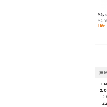
Máy t
Mã: Y
Liên
M
1. M
2. C
2.1
2.