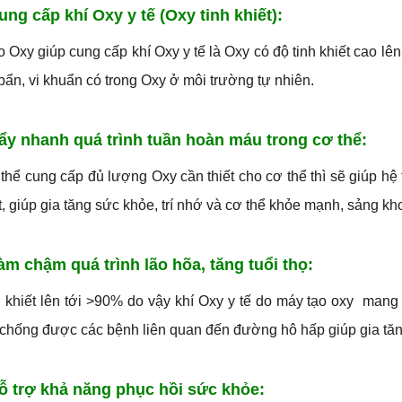
ung cấp khí Oxy y tế (Oxy tinh khiết):
 Oxy giúp cung cấp khí Oxy y tế là Oxy có độ tinh khiết cao lê
bẩn, vi khuẩn có trong Oxy ở môi trường tự nhiên.
Đẩy nhanh quá trình tuần hoàn máu trong cơ thể:
 thể cung cấp đủ lượng Oxy cần thiết cho cơ thể thì sẽ giúp 
t, giúp gia tăng sức khỏe, trí nhớ và cơ thể khỏe mạnh, sảng kho
Làm chậm quá trình lão hõa, tăng tuổi thọ:
h khiết lên tới >90% do vậy khí Oxy y tế do máy tạo oxy mang 
chống được các bệnh liên quan đến đường hô hấp giúp gia tăng
Hỗ trợ khả năng phục hồi sức khỏe: