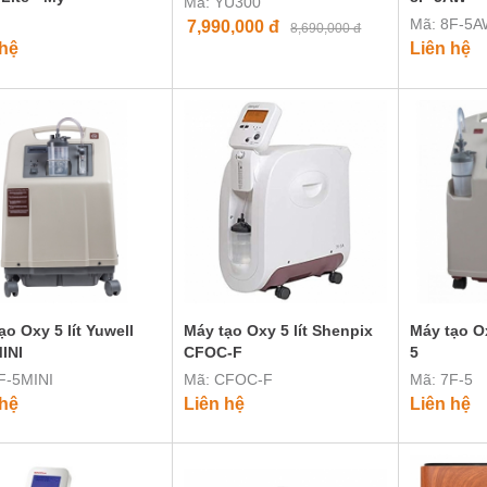
Mã: YU300
Mã: 8F-5
7,990,000
đ
8,690,000 đ
 hệ
Liên hệ
ạo Oxy 5 lít Yuwell
Máy tạo Oxy 5 lít Shenpix
Máy tạo Ox
INI
CFOC-F
5
F-5MINI
Mã: CFOC-F
Mã: 7F-5
 hệ
Liên hệ
Liên hệ