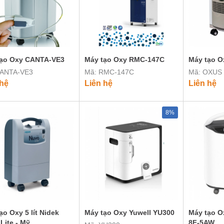
tạo Oxy CANTA-VE3
Máy tạo Oxy RMC-147C
Máy tạo O
CANTA-VE3
Mã: RMC-147C
Mã: OXUS
 hệ
Liên hệ
Liên hệ
8%
ạo Oxy 5 lít Nidek
Máy tạo Oxy Yuwell YU300
Máy tạo Ox
Lite - Mỹ
8F-5AW