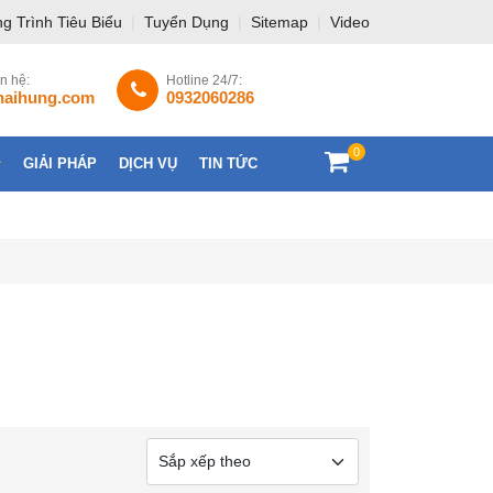
g Trình Tiêu Biểu
|
Tuyển Dụng
|
Sitemap
|
Video
ên hệ:
Hotline 24/7:
haihung.com
0932060286
0
GIẢI PHÁP
DỊCH VỤ
TIN TỨC
LIÊN HỆ