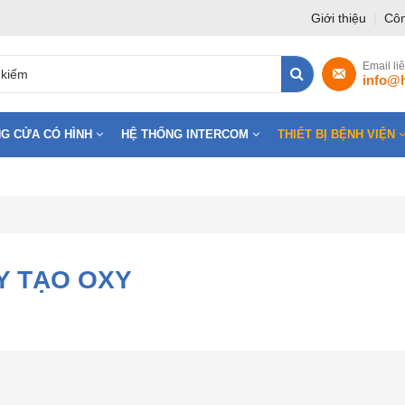
Giới thiệu
|
Côn
Email li
info@
G CỬA CÓ HÌNH
HỆ THỐNG INTERCOM
THIẾT BỊ BỆNH VIỆN
Y TẠO OXY