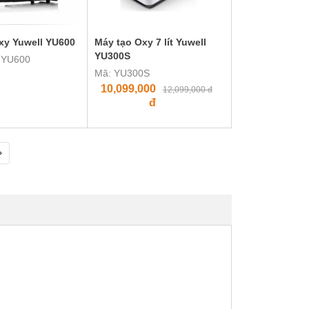
xy Yuwell YU600
Máy tạo Oxy 7 lít Yuwell
YU300S
l YU600
Mã: YU300S
10,099,000
12,099,000 đ
đ