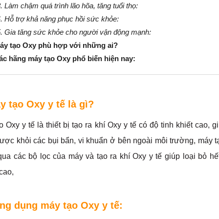
. Làm chậm quá trình lão hõa, tăng tuổi thọ:
4. Hỗ trợ khả năng phục hồi sức khỏe:
5. Gia tăng sức khỏe cho người vận động mạnh:
Máy tạo Oxy phù hợp với những ai?
ác hãng máy tạo Oxy phổ biến hiện nay:
y tạo Oxy y tế là gì?
 Oxy y tế là thiết bị tạo ra khí Oxy y tế có độ tinh khiết cao,
được khỏi các bụi bẩn, vi khuẩn ở bên ngoài môi trường, máy tạ
qua các bộ lọc của máy và tạo ra khí Oxy y tế giúp loại bỏ hết
cao,
ng dụng máy tạo Oxy y tế: