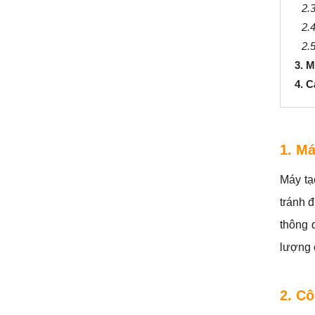
2.3
2.
2.
3. 
4. C
1. Má
Máy tạo
tránh 
thông 
lượng 
2. Cô