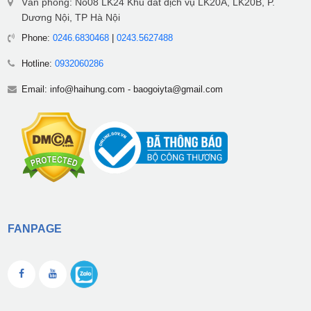
Văn phòng: No08 LK24 Khu đất dịch vụ LK20A, LK20B, P.
Dương Nội, TP Hà Nội
Phone:
0246.6830468
|
0243.5627488
Hotline:
0932060286
Email:
info@haihung.com
-
baogoiyta@gmail.com
FANPAGE