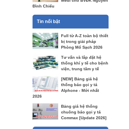
Medi cho BVĐK Nguyễn
Đình Chiểu
Tin nổi bật
Full từ A-Z toàn bộ thiết
bị trong giải pháp
Phòng Mổ Sạch 2026
Tư vấn và lắp đặt hệ
thống khí y tế cho bệnh
viện, trung tâm y tế
[NEW] Bảng giá hệ
thống báo gọi y tá
AIphone - Mới nhất
2026
Bảng giá hệ thống
chuông báo gọi y tá
Commax [Update 2026]