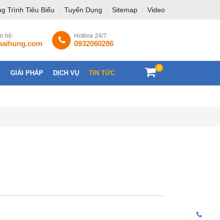
g Trình Tiêu Biểu
|
Tuyển Dụng
|
Sitemap
|
Video
ên hệ:
Hotline 24/7:
haihung.com
0932060286
0
GIẢI PHÁP
DỊCH VỤ
TIN TỨC
LIÊN HỆ