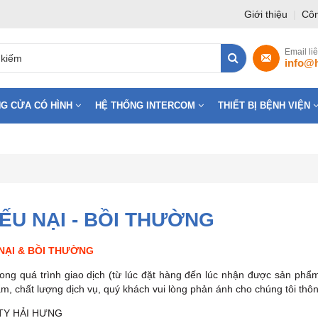
Giới thiệu
|
Côn
Email li
info@
G CỬA CÓ HÌNH
HỆ THỐNG INTERCOM
THIẾT BỊ BỆNH VIỆN
ẾU NẠI - BỒI THƯỜNG
NẠI & BỒI THƯỜNG
rong quá trình giao dịch (từ lúc đặt hàng đến lúc nhận được sản phẩ
m, chất lượng dịch vụ, quý khách vui lòng phản ánh cho chúng tôi thô
TY HẢI HƯNG