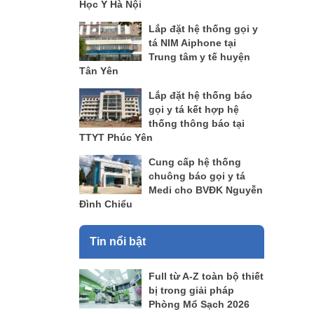
Học Y Hà Nội
Lắp đặt hệ thống gọi y
tá NIM Aiphone tại
Trung tâm y tế huyện
Tân Yên
Lắp đặt hệ thống báo
gọi y tá kết hợp hệ
thống thông báo tại
TTYT Phúc Yên
Cung cấp hệ thống
chuông báo gọi y tá
Medi cho BVĐK Nguyễn
Đình Chiểu
Tin nổi bật
Full từ A-Z toàn bộ thiết
bị trong giải pháp
Phòng Mổ Sạch 2026