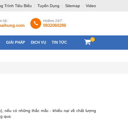
g Trình Tiêu Biểu
|
Tuyển Dụng
|
Sitemap
|
Video
ên hệ:
Hotline 24/7:
haihung.com
0932060286
0
GIẢI PHÁP
DỊCH VỤ
TIN TỨC
LIÊN HỆ
m), nếu có những thắc mắc - khiếu nại về chất lượng
ng qua: