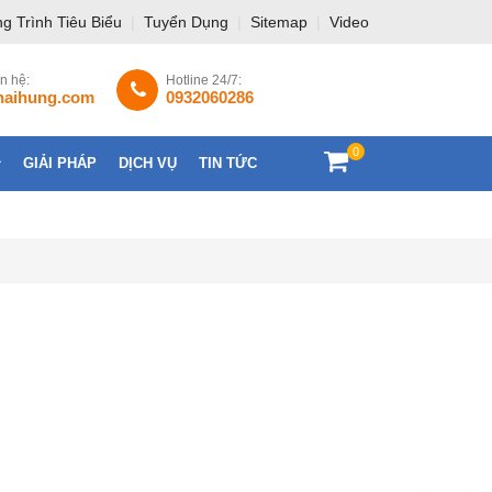
g Trình Tiêu Biểu
|
Tuyển Dụng
|
Sitemap
|
Video
ên hệ:
Hotline 24/7:
haihung.com
0932060286
0
GIẢI PHÁP
DỊCH VỤ
TIN TỨC
LIÊN HỆ