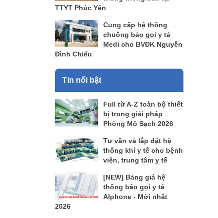
TTYT Phúc Yên
Cung cấp hệ thống
chuông báo gọi y tá
Medi cho BVĐK Nguyễn
Đình Chiểu
Tin nổi bật
Full từ A-Z toàn bộ thiết
bị trong giải pháp
Phòng Mổ Sạch 2026
Tư vấn và lắp đặt hệ
thống khí y tế cho bệnh
viện, trung tâm y tế
[NEW] Bảng giá hệ
thống báo gọi y tá
AIphone - Mới nhất
2026