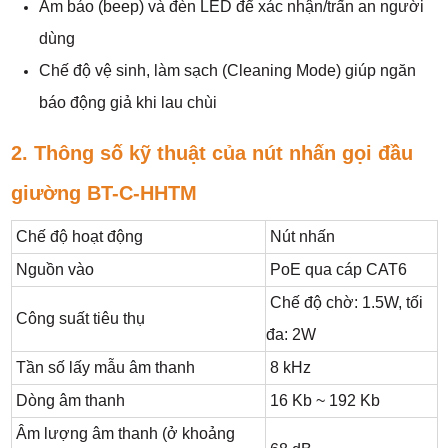
Âm báo (beep) và đèn LED để xác nhận/trấn an người
dùng
Chế độ vệ sinh, làm sạch (Cleaning Mode) giúp ngăn
báo động giả khi lau chùi
2. Thông số kỹ thuật của nút nhấn gọi đầu
giường BT-C-HHTM
Chế độ hoạt động
Nút nhấn
Nguồn vào
PoE qua cáp CAT6
Chế độ chờ: 1.5W, tối
Công suất tiêu thụ
đa: 2W
Tần số lấy mẫu âm thanh
8 kHz
Dòng âm thanh
16 Kb ~ 192 Kb
Âm lượng âm thanh (ở khoảng