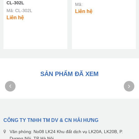
CL-302L
Mã:
Mã: CL-302L
Liên hệ
Liên hệ
SẢN PHẨM ĐÃ XEM
CÔNG TY TNHH TM DV & CN HẢI HƯNG
Văn phòng: No08 LK24 Khu đất dịch vụ LK20A, LK20B, P.
Dương Nội, TP Hà Nội