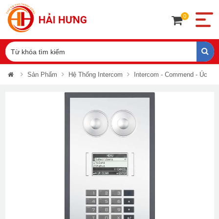
0
Sản Phẩm
Hệ Thống Intercom
Intercom - Commend - Úc